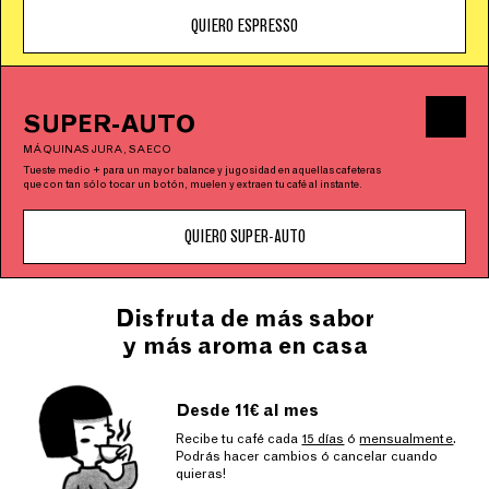
QUIERO ESPRESSO
SUPER-AUTO
MÁQUINAS JURA, SAECO
Tueste medio + para un mayor balance y jugosidad en aquellas cafeteras
que con tan sólo tocar un botón, muelen y extraen tu café al instante.
QUIERO SUPER-AUTO
Disfruta de más sabor
y más aroma en casa
Desde 11€ al mes
Recibe tu café cada
15 días
ó
mensualmente
.
Podrás hacer cambios ó cancelar cuando
quieras!